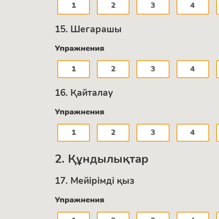
1
2
3
4
15. Шегарашы
Упражнения
1
2
3
4
16. Қайталау
Упражнения
1
2
3
4
2. Құндылықтар
17. Мейірімді қыз
Упражнения