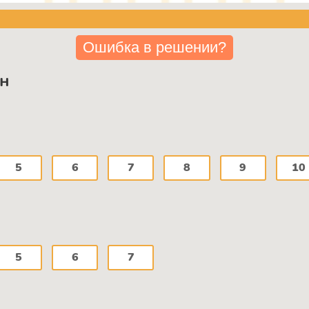
Ошибка в решении?
ан
5
6
7
8
9
10
5
6
7