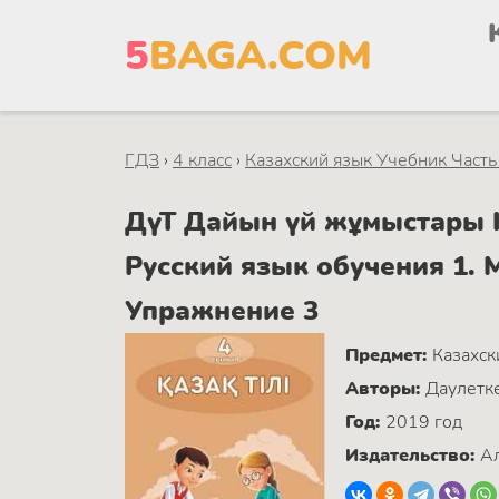
5
BAGA.COM
ГДЗ
›
4 класс
›
Казахский язык Учебник Часть
ДүТ Дайын үй жұмыстары К
Русский язык обучения 1.
Упражнение 3
Предмет:
Казахск
Авторы:
Даулетке
Год:
2019 год
Издательство:
Ал