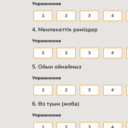
Упражнения
1
2
3
4
4. Мемлекеттік рәміздер
Упражнения
1
2
3
4
5. Ойын ойнаймыз
Упражнения
1
2
3
4
6. Өз туым (жоба)
Упражнения
1
2
3
4