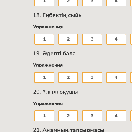
1
2
3
4
18. Еңбектің сыйы
Упражнения
1
2
3
4
19. Әдепті бала
Упражнения
1
2
3
4
20. Үлгілі оқушы
Упражнения
1
2
3
4
21. Анамның тапсырмасы