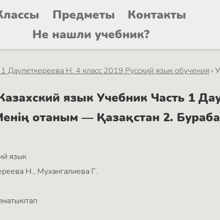
Классы
Предметы
Контакты
Не нашли учебник?
 1 Даулеткереева Н. 4 класс 2019 Русский язык обучения
›
У
азахский язык Учебник Часть 1 Даул
 Менің отаным — Қазақстан 2. Бура
ий язык
реева Н., Мухангалиева Г.
матыкітап