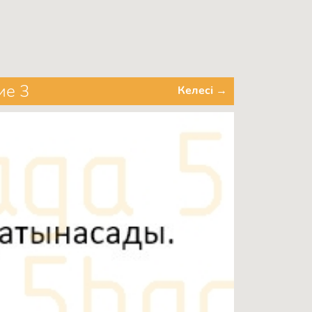
ие 3
Келесі →