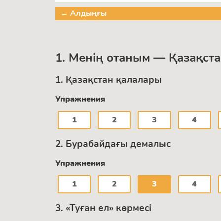
← Алдыңғы
1. Менің отаным — Қазақст
1. Қазақстан қалалары
Упражнения
1
2
3
4
2. Бурабайдағы демалыс
Упражнения
1
2
3
4
3. «Туған ел» көрмесі