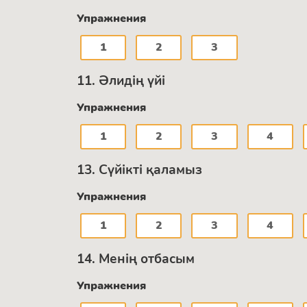
Упражнения
1
2
3
11. Әлидің үйі
Упражнения
1
2
3
4
13. Сүйікті қаламыз
Упражнения
1
2
3
4
14. Менің отбасым
Упражнения