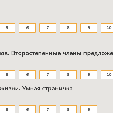
5
6
7
8
9
10
мов. Второстепенные члены предложе
5
6
7
8
9
10
жизни. Умная страничка
5
6
7
8
9