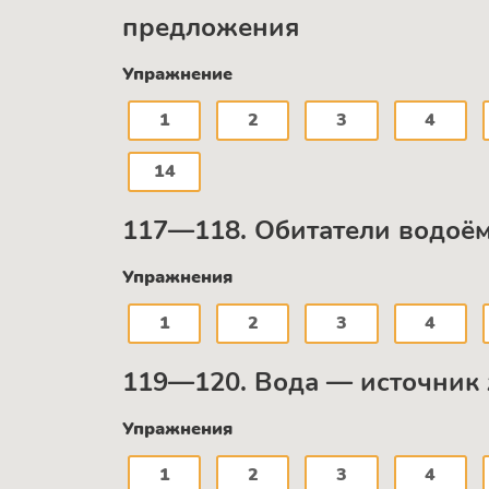
предложения
Упражнение
1
2
3
4
14
117—118. Обитатели водоё
Упражнения
1
2
3
4
119—120. Вода — источник 
Упражнения
1
2
3
4