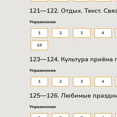
121—122. Отдых. Текст. Свя
Упражнения
1
2
3
4
10
123—124. Культура приёма г
Упражнения
1
2
3
4
125—126. Любимые праздник
Упражнения