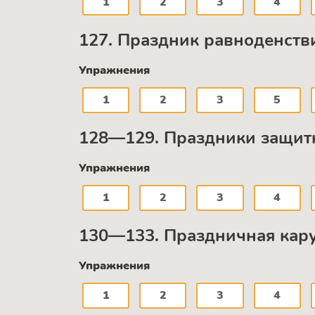
1
2
3
4
127. Праздник равноденстви
Упражнения
1
2
3
5
128—129. Праздники защитн
Упражнения
1
2
3
4
130—133. Праздничная кару
Упражнения
1
2
3
4