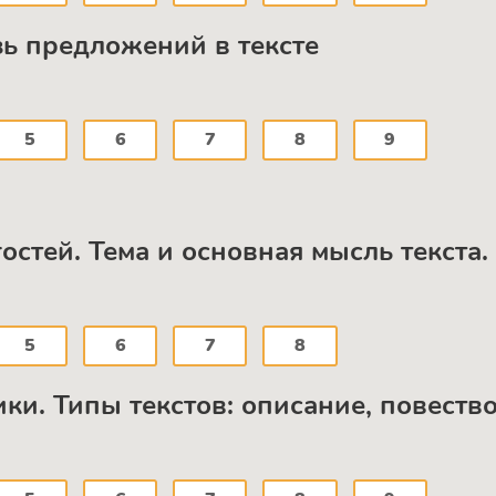
зь предложений в тексте
5
6
7
8
9
остей. Тема и основная мысль текста.
5
6
7
8
и. Типы текстов: описание, повеств