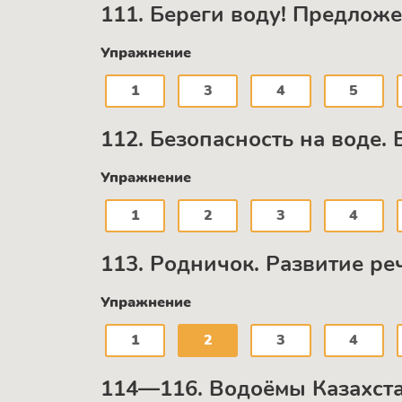
111. Береги воду! Предлож
Упражнение
1
3
4
5
112. Безопасность на воде
Упражнение
1
2
3
4
113. Родничок. Развитие ре
Упражнение
1
2
3
4
114—116. Водоёмы Казахста