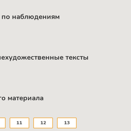
а по наблюдениям
нехудожественные тексты
го материала
11
12
13