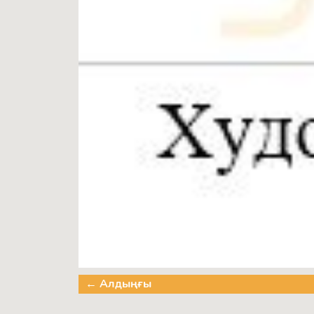
← Алдыңғы