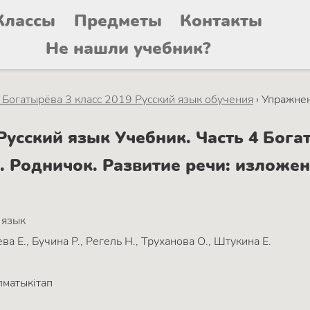
Классы
Предметы
Контакты
Не нашли учебник?
4 Богатырёва 3 класс 2019 Русский язык обучения
›
Упражне
сский язык Учебник. Часть 4 Богат
. Родничок. Развитие речи: изложе
 язык
ва Е., Бучина Р., Регель Н., Труханова О., Штукина Е.
матыкітап