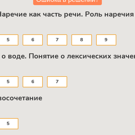
Наречие как часть речи. Роль наречи
5
6
7
8
9
о воде. Понятие о лексических знач
5
6
7
овосочетание
5