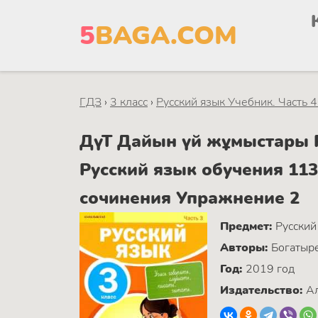
5
BAGA.COM
ГДЗ
›
3 класс
›
Русский язык Учебник. Часть 
ДүТ Дайын үй жұмыстары Ру
Русский язык обучения 113
сочинения Упражнение 2
Предмет:
Русский
Авторы:
Богатыре
Год:
2019 год
Издательство:
Ал