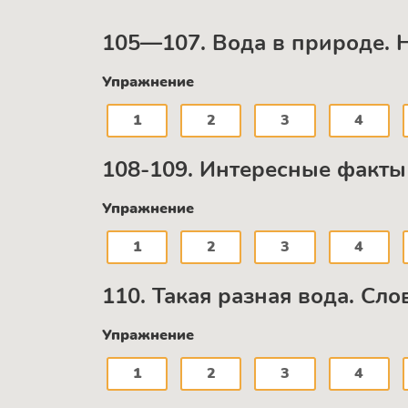
105—107. Вода в природе. 
Упражнение
1
2
3
4
108-109. Интересные факты 
Упражнение
1
2
3
4
110. Такая разная вода. Сл
Упражнение
1
2
3
4