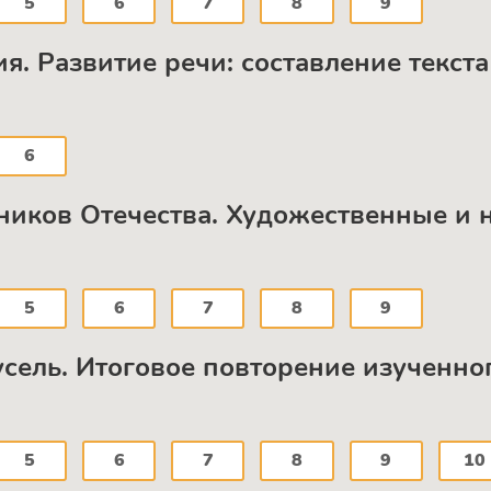
5
6
7
8
9
я. Развитие речи: составление текст
6
иков Отечества. Художественные и 
5
6
7
8
9
сель. Итоговое повторение изученно
5
6
7
8
9
10