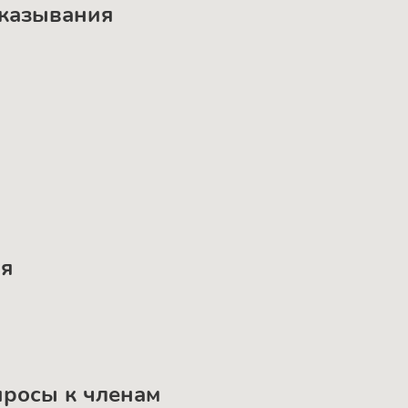
сказывания
ия
просы к членам