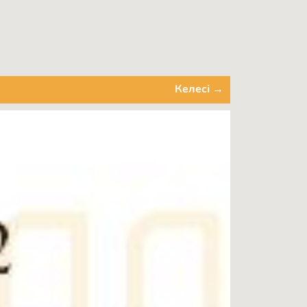
Келесі →