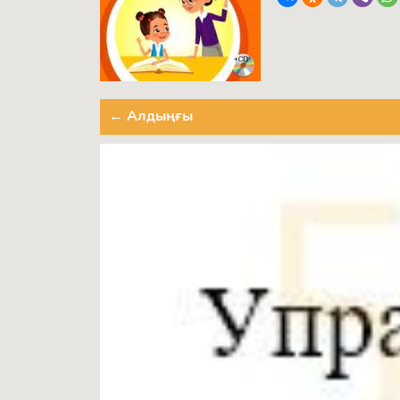
← Алдыңғы