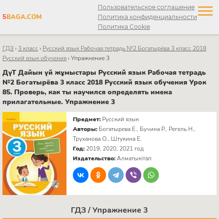
Пользовательское соглашение
5
BAGA.COM
Политика конфиденциальности
Политика Cookie
ГДЗ
›
3 класс
›
Русский язык Рабочая тетрадь №2 Богатырёва 3 класс 2018
Русский язык обучения
›
Упражнение 3
ДүТ Дайын үй жұмыстары Русский язык Рабочая тетрадь
№2 Богатырёва 3 класс 2018 Русский язык обучения Урок
85. Проверь, как ты научился определять имена
прилагательные. Упражнение 3
Предмет:
Русский язык
Авторы:
Богатырева Е., Бучина Р., Регель Н.,
Труханова О., Штукина Е.
Год:
2019, 2020, 2021 год
Издательство:
Алматыкітап
ГДЗ / Упражнение 3