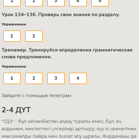
1
2
3
4
5
Урок 134–136. Проверь свои знания по разделу.
Упражнение
1
2
Тренажер. Тренируйся определение грамматическая
снова предложение.
Упражнение
1
2
3
4
Зайдите с помощью телеграм
2-4 ДҮТ
"ГДЗ" - бұл ойланбастан алдау туралы емес, бұл, ең
алдымен, мектептегі үлгерімді арттыру, оқу іс-әрекетінен
максималды пайда мен ләззат алу құралы. Жәрдемақы де