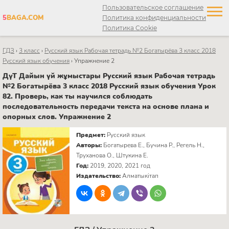
Пользовательское соглашение
5
BAGA.COM
Политика конфиденциальности
Политика Cookie
ГДЗ
›
3 класс
›
Русский язык Рабочая тетрадь №2 Богатырёва 3 класс 2018
Русский язык обучения
›
Упражнение 2
ДүТ Дайын үй жұмыстары Русский язык Рабочая тетрадь
№2 Богатырёва 3 класс 2018 Русский язык обучения Урок
82. Проверь, как ты научился соблюдать
последовательность передачи текста на основе плана и
опорных слов. Упражнение 2
Предмет:
Русский язык
Авторы:
Богатырева Е., Бучина Р., Регель Н.,
Труханова О., Штукина Е.
Год:
2019, 2020, 2021 год
Издательство:
Алматыкітап