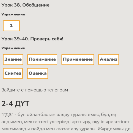
Урок 38. Обобщение
Упражнение
1
Урок 39-40. Проверь себя!
Упражнение
Знание
Понимание
Применение
Анализ
Синтез
Оценка
Зайдите с помощью телеграм
2-4 ДҮТ
"ГДЗ" - бұл ойланбастан алдау туралы емес, бұл, ең
алдымен, мектептегі үлгерімді арттыру, оқу іс-әрекетінен
максималды пайда мен ләззат алу құралы. Жәрдемақы де