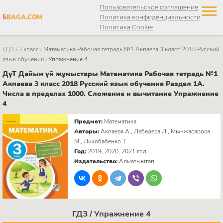
Пользовательское соглашение
5
BAGA.COM
Политика конфиденциальности
Политика Cookie
ГДЗ
›
3 класс
›
Математика Рабочая тетрадь №1 Акпаева 3 класс 2018 Русский
язык обучения
›
Упражнение 4
ДүТ Дайын үй жұмыстары Математика Рабочая тетрадь №1
Акпаева 3 класс 2018 Русский язык обучения Раздел 1А.
Числа в пределах 1000. Сложение и вычитание Упражнение
4
Предмет:
Математика
Авторы:
Акпаева А., Лебедева Л., Мынжасарова
М., Лихобабенко Т.
Год:
2019, 2020, 2021 год
Издательство:
Алматыкітап
ГДЗ / Упражнение 4