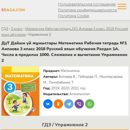
Пользовательское соглашение
5
BAGA.COM
Политика конфиденциальности
Политика Cookie
ГДЗ
›
3 класс
›
Математика Рабочая тетрадь №1 Акпаева 3 класс 2018 Русский
язык обучения
›
Упражнение 2
ДүТ Дайын үй жұмыстары Математика Рабочая тетрадь №1
Акпаева 3 класс 2018 Русский язык обучения Раздел 1А.
Числа в пределах 1000. Сложение и вычитание Упражнение
2
Предмет:
Математика
Авторы:
Акпаева А., Лебедева Л., Мынжасарова
М., Лихобабенко Т.
Год:
2019, 2020, 2021 год
Издательство:
Алматыкітап
ГДЗ / Упражнение 2