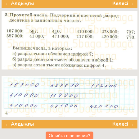
← Алдыңғы
Келесі →
← Алдыңғы
Келесі →
Ошибка в решении?