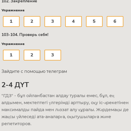
102. Закрепление
Упражнение
1
2
3
4
5
6
103-104. Проверь себя!
Упражнение
1
2
3
Зайдите с помощью телеграм
2-4 ДҮТ
"ГДЗ" - бұл ойланбастан алдау туралы емес, бұл, ең
алдымен, мектептегі үлгерімді арттыру, оқу іс-әрекетінен
максималды пайда мен ләззат алу құралы. Жәрдемақы де
жақсы үйлеседі ата-аналарға, оқытушыларға және
репетиторов.