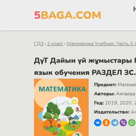
5
BAGA.COM
ГДЗ
›
2 класс
›
Математика Учебник. Часть 3 
ДүТ Дайын үй жұмыстары М
язык обучения РАЗДЕЛ ЗС.
Предмет:
Матема
Авторы:
Акпаева 
Год:
2019, 2020, 
Издательство:
Ал