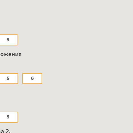
5
ножения
5
6
5
а 2.