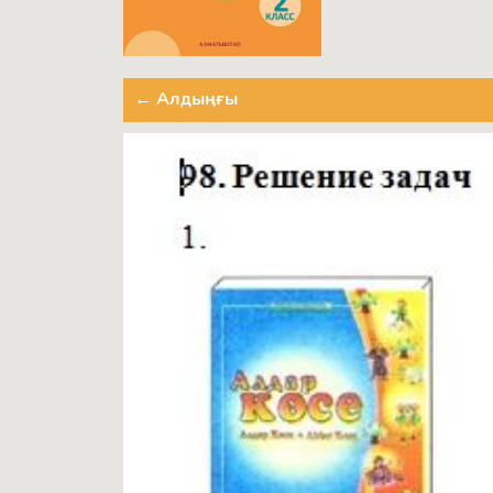
← Алдыңғы