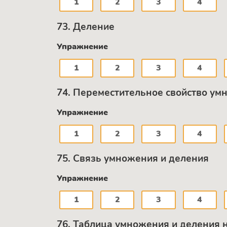
1
2
3
4
73. Деление
Упражнение
1
2
3
4
74. Переместительное свойство ум
Упражнение
1
2
3
4
75. Связь умножения и деления
Упражнение
1
2
3
4
76. Таблица умножения и деления н