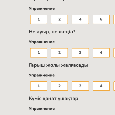
Упражнение
1
2
4
6
Не ауыр, не жеңіл?
Упражнение
1
2
3
4
Ғарыш жолы жалғасады
Упражнение
1
2
3
4
Күміс қанат ұшақтар
Упражнение