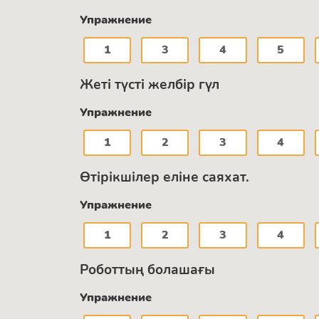
Упражнение
1
3
4
5
Жеті түсті желбір гүл
Упражнение
1
2
3
4
Өтірікшілер еліне саяхат.
Упражнение
1
2
3
4
Роботтың болашағы
Упражнение