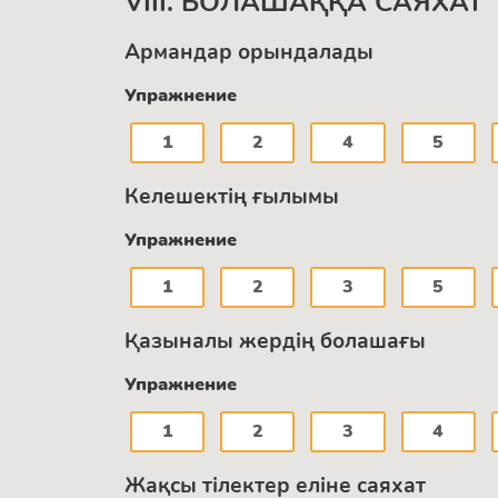
VIII. БОЛАШАҚҚА САЯХАТ
Армандар орындалады
Упражнение
1
2
4
5
Келешектің ғылымы
Упражнение
1
2
3
5
Қазыналы жердің болашағы
Упражнение
1
2
3
4
Жақсы тілектер еліне саяхат