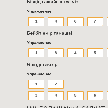
Біздің ғажайып түсіміз
Упражнение
1
4
6
7
Бейбіт өмір тамаша!
Упражнение
1
3
4
5
Өзіңді тексер
Упражнение
1
2
3
4
5
6