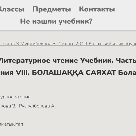
Классы
Предметы
Контакты
Не нашли учебник?
 Часть 3 Муфтибекова З. 4 класс 2019 Казахский язык обуч
итературное чтение Учебник. Часть 
чения VIII. БОЛАШАҚҚА САЯХАТ Бол
урное чтение
ова З., Рускулбекова А.
матыкітап