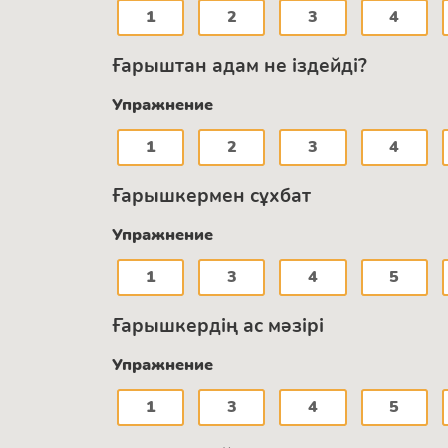
1
2
3
4
Ғарыштан адам не іздейді?
Упражнение
1
2
3
4
Ғарышкермен сұхбат
Упражнение
1
3
4
5
Ғарышкердің ас мәзірі
Упражнение
1
3
4
5