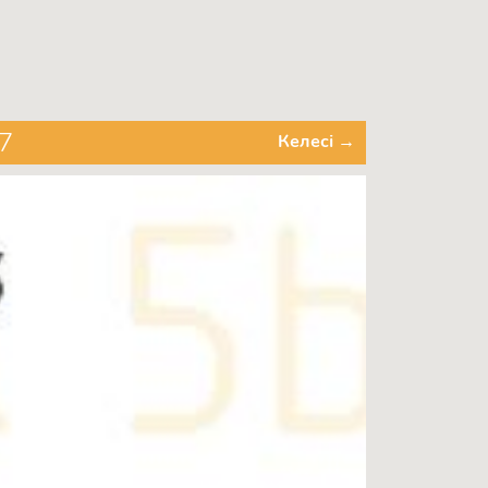
7
Келесі →