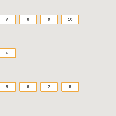
7
8
9
10
6
5
6
7
8