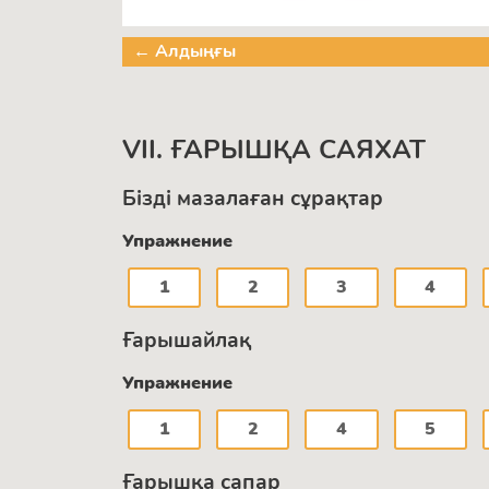
← Алдыңғы
VII. ҒАРЫШҚА САЯХАТ
Бізді мазалаған сұрақтар
Упражнение
1
2
3
4
Ғарышайлақ
Упражнение
1
2
4
5
Ғарышқа сапар