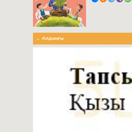
← Алдыңғы