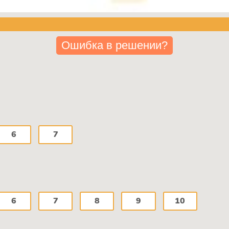
Ошибка в решении?
6
7
6
7
8
9
10