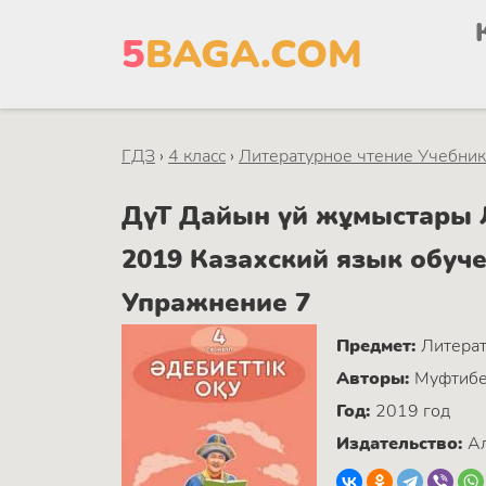
5
BAGA.COM
ГДЗ
›
4 класс
›
Литературное чтение Учебник.
ДүТ Дайын үй жұмыстары Л
2019 Казахский язык обу
Упражнение 7
Предмет:
Литерат
Авторы:
Муфтибек
Год:
2019 год
Издательство:
Ал