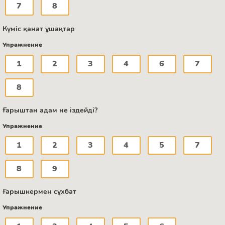
7
8
Күміс қанат ұшақтар
Упражнение
1
2
3
4
6
7
8
Ғарыштан адам не іздейді?
Упражнение
1
2
3
4
5
7
8
9
Ғарышкермен сұхбат
Упражнение