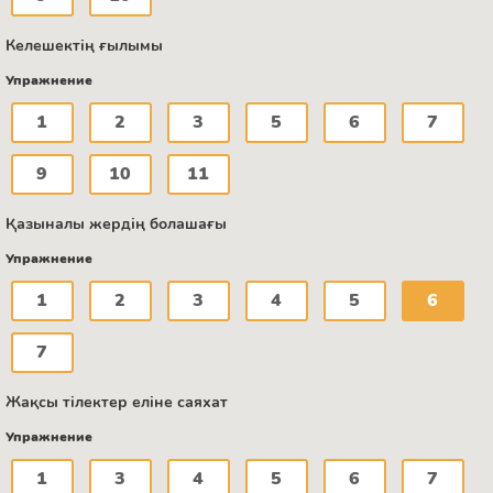
Келешектің ғылымы
Упражнение
1
2
3
5
6
7
9
10
11
Қазыналы жердің болашағы
Упражнение
1
2
3
4
5
6
7
Жақсы тілектер еліне саяхат
Упражнение
1
3
4
5
6
7