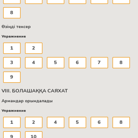
8
Өзіңді тексер
Упражнение
1
2
3
4
5
6
7
8
9
VIII. БОЛАШАҚҚА САЯХАТ
Армандар орындалады
Упражнение
1
2
4
5
6
8
9
10