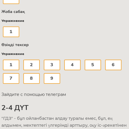
Жоба сабақ
Упражнение
1
Өзіңді тексер
Упражнение
1
2
3
4
5
6
7
8
9
Зайдите с помощью телеграм
2-4 ДҮТ
"ГДЗ" - бұл ойланбастан алдау туралы емес, бұл, ең
алдымен, мектептегі үлгерімді арттыру, оқу іс-әрекетінен