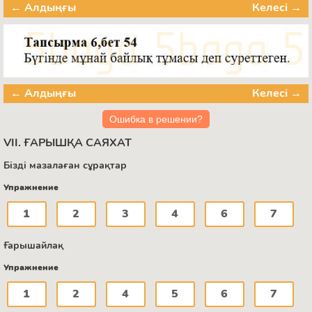
← Алдыңғы
Келесі →
← Алдыңғы
Келесі →
Ошибка в решении?
VII. ҒАРЫШҚА САЯХАТ
Бізді мазалаған сұрақтар
Упражнение
1
2
3
4
6
7
Ғарышайлақ
Упражнение
1
2
4
5
6
7