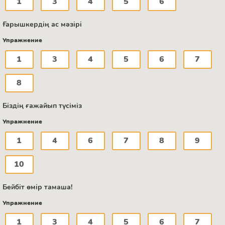
1
3
4
5
6
Ғарышкердің ас мәзірі
Упражнение
1
3
4
5
6
7
8
Біздің ғажайып түсіміз
Упражнение
1
4
6
7
8
9
10
Бейбіт өмір тамаша!
Упражнение
1
3
4
5
6
7