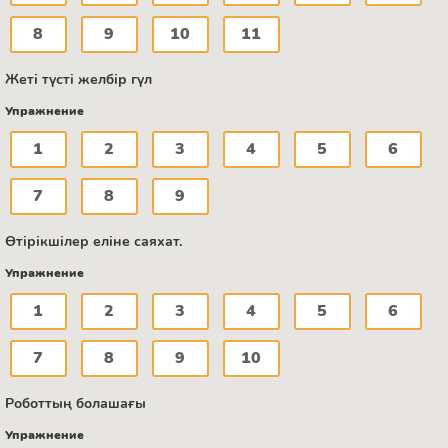
8
9
10
11
Жеті түсті желбір гүл
Упражнение
1
2
3
4
5
6
7
8
9
Өтірікшілер еліне саяхат.
Упражнение
1
2
3
4
5
6
7
8
9
10
Роботтың болашағы
Упражнение