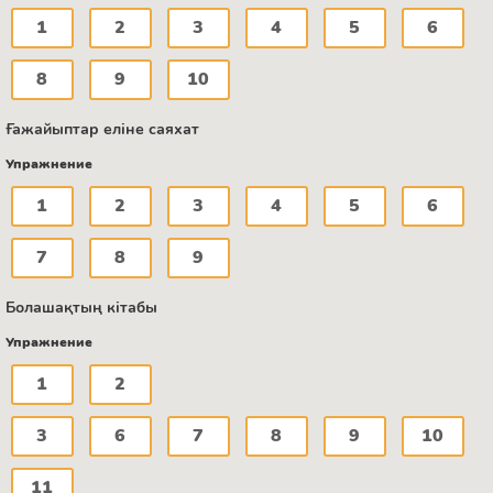
1
2
3
4
5
6
8
9
10
Ғажайыптар еліне саяхат
Упражнение
1
2
3
4
5
6
7
8
9
Болашақтың кітабы
Упражнение
1
2
3
6
7
8
9
10
11