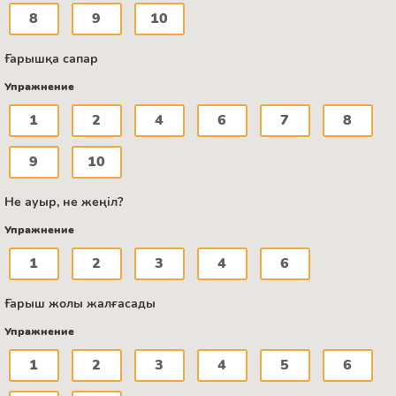
8
9
10
Ғарышқа сапар
Упражнение
1
2
4
6
7
8
9
10
Не ауыр, не жеңіл?
Упражнение
1
2
3
4
6
Ғарыш жолы жалғасады
Упражнение
1
2
3
4
5
6