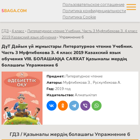
Пользовательское соглашение
5
BAGA.COM
Политика конфиденциальности
Политика Cookie
ГДЗ
›
4 класс
›
Литературное чтение Учебник. Часть 3 Муфтибекова З. 4 класс
2019 Казахский язык обучения
›
Упражнение 6
ДүТ Дайын үй жұмыстары Литературное чтение Учебник.
Часть 3 Муфтибекова З. 4 класс 2019 Казахский язык
обучения VIII. БОЛАШАҚҚА САЯХАТ Қазыналы жердің
болашағы Упражнение 6
Предмет:
Литературное чтение
Авторы:
Муфтибекова З., Рускулбекова А.
Год:
2019 год
Издательство:
Алматыкітап
ГДЗ / Қазыналы жердің болашағы Упражнение 6