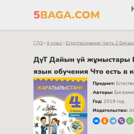
5
BAGA.COM
ГДЗ
›
4 класс
›
Естествознание Часть 2 Бигази
ДүТ Дайын үй жұмыстары Ес
язык обучения Что есть в 
Предмет:
Естеств
Авторы:
Бигазина
Год:
2019 год
Издательство:
А