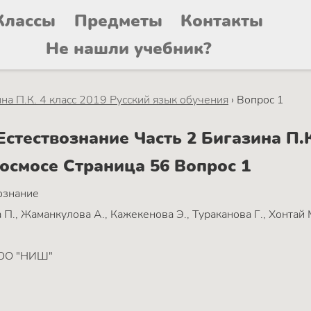
Классы
Предметы
Контакты
Не нашли учебник?
на П.К. 4 класс 2019 Русский язык обучения
›
Вопрос 1
тествознание Часть 2 Бигазина П.К.
космосе Страница 56 Вопрос 1
ознание
 П., Жаманкулова А., Кажекенова Э., Тураканова Г., Хонтай 
ОО "НИШ"