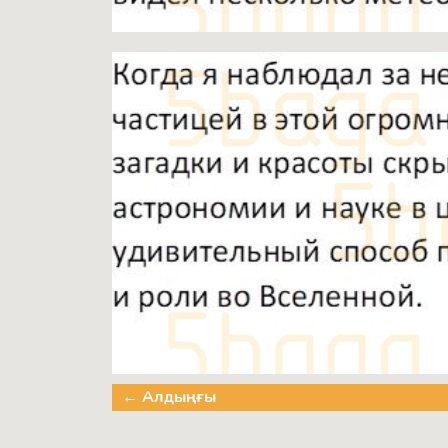
← Алдыңғы