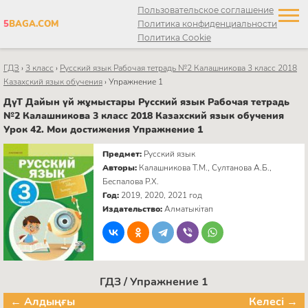
Пользовательское соглашение
5
BAGA.COM
Политика конфиденциальности
Политика Cookie
ГДЗ
›
3 класс
›
Русский язык Рабочая тетрадь №2 Калашникова 3 класс 2018
Казахский язык обучения
›
Упражнение 1
ДүТ Дайын үй жұмыстары Русский язык Рабочая тетрадь
№2 Калашникова 3 класс 2018 Казахский язык обучения
Урок 42. Мои достижения Упражнение 1
Предмет:
Русский язык
Авторы:
Калашникова Т.М., Султанова А.Б.,
Беспалова Р.Х.
Год:
2019, 2020, 2021 год
Издательство:
Алматыкітап
ГДЗ / Упражнение 1
← Алдыңғы
Келесі →