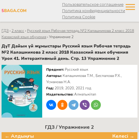
Пользовательское соглашение
5
BAGA.COM
Политика конфиденциальности
Политика Cookie
ГДЗ
›
2 класс
›
Русский язык Рабочая тетрадь №2 Калашникова 2 класс 2018
Казахский язык обучения
›
Упражнение 2
ДүТ Дайын үй жұмыстары Русский язык Рабочая тетрадь
№2 Калашникова 2 класс 2018 Казахский язык обучения
Урок 41. Интерактивный день. Стр. 13 Упражнение 2
Предмет:
Русский язык
Авторы:
Калашникова Т.М., Беспалова Р.Х.,
Усманова Н.А.
Год:
2019, 2020, 2021 год
Издательство:
Алматыкітап
ГДЗ / Упражнение 2
← Алдыңғы
Келесі →