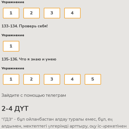
Упражнение
1
2
3
4
133-134. Проверь себя!
Упражнение
1
135-136. Что я знаю и умею
Упражнение
1
2
3
4
5
Зайдите с помощью телеграм
2-4 ДҮТ
"ГДЗ" - бұл ойланбастан алдау туралы емес, бұл, ең
алдымен, мектептегі үлгерімді арттыру, оқу іс-әрекетінен