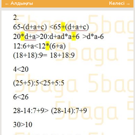
← Алдыңғы
Келесі →