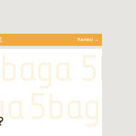
1
Келесі →