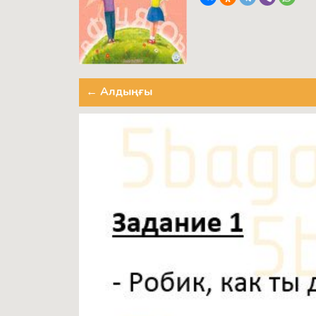
← Алдыңғы