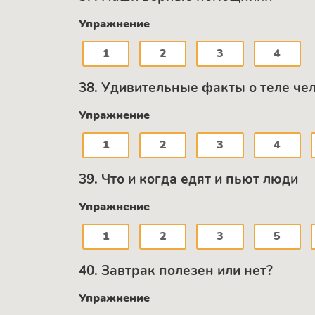
Упражнение
1
2
3
4
38. Удивительные факты о теле че
Упражнение
1
2
3
4
39. Что и когда едят и пьют люди
Упражнение
1
2
3
5
40. Завтрак полезен или нет?
Упражнение