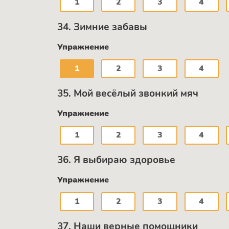
1
2
3
4
34. Зимние забавы
Упражнение
1
2
3
4
35. Мой весёлый звонкий мяч
Упражнение
1
2
3
4
36. Я выбираю здоровье
Упражнение
1
2
3
4
37. Наши верные помощники