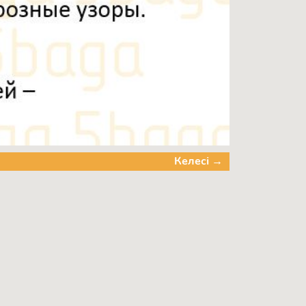
Келесі →