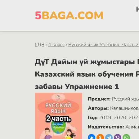
5
BAGA.COM
ГДЗ
›
4 класс
›
Русский язык Учебник. Часть 
ДүТ Дайын үй жұмыстары Р
Казахский язык обучения
забавы Упражнение 1
Предмет:
Русский яз
Авторы:
Калашникова 
Год:
2019, 2020, 202
Издательство:
Алмат