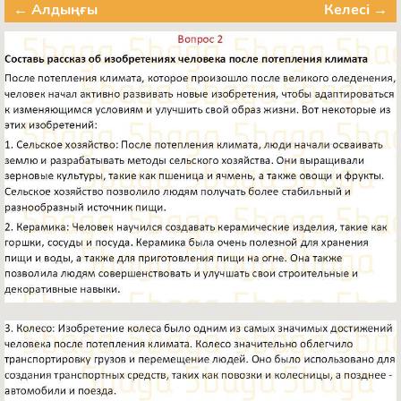
← Алдыңғы
Келесі →