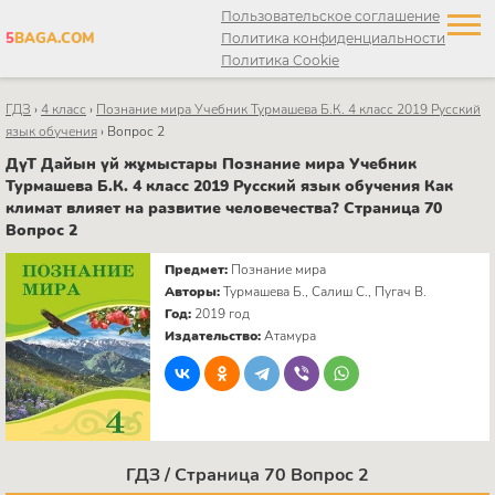
Пользовательское соглашение
5
BAGA.COM
Политика конфиденциальности
Политика Cookie
ГДЗ
›
4 класс
›
Познание мира Учебник Турмашева Б.К. 4 класс 2019 Русский
язык обучения
›
Вопрос 2
ДүТ Дайын үй жұмыстары Познание мира Учебник
Турмашева Б.К. 4 класс 2019 Русский язык обучения Как
климат влияет на развитие человечества? Страница 70
Вопрос 2
Предмет:
Познание мира
Авторы:
Турмашева Б., Салиш С., Пугач В.
Год:
2019 год
Издательство:
Атамура
ГДЗ / Страница 70 Вопрос 2