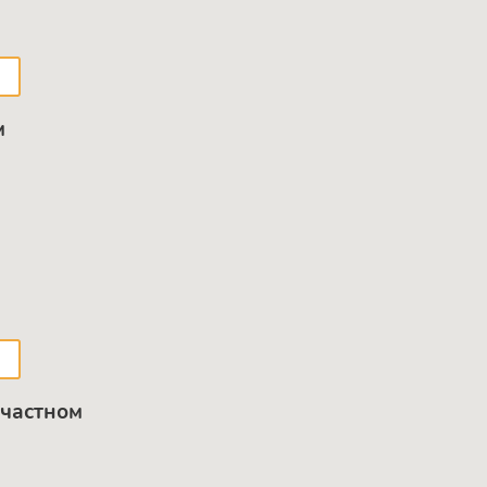
м
 частном