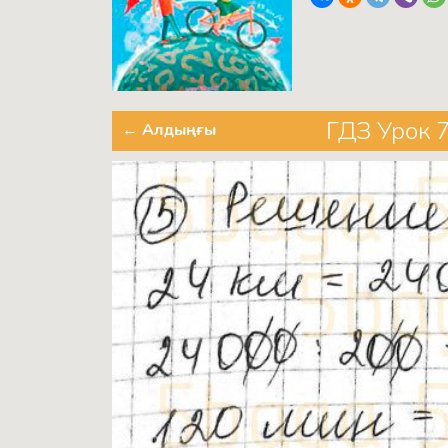
ГДЗ Урок 7
← Алдыңғы