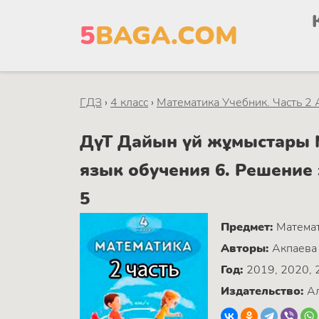
5
BAGA.COM
ГДЗ
›
4 класс
›
Математика Учебник. Часть 2 
ДүТ Дайын үй жұмыстары М
язык обучения 6. Решение 
5
Предмет:
Матема
Авторы:
Акпаева 
Год:
2019, 2020, 
Издательство:
Ал