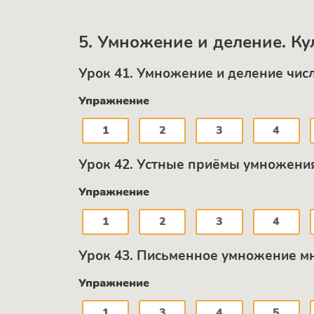
5. Умножение и деление. Ку
Урок 41. Умножение и деление чис
Упражнение
1
2
3
4
Урок 42. Устные приёмы умножени
Упражнение
1
2
3
4
Урок 43. Письменное умножение м
Упражнение
1
3
4
5