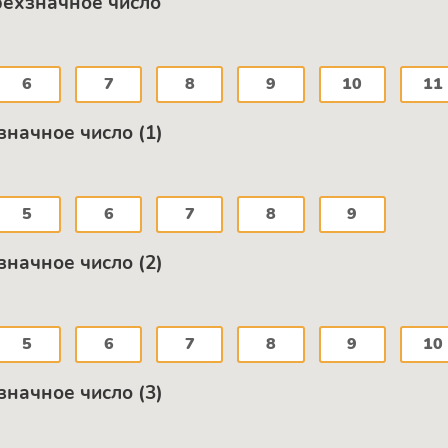
рёхзначное число
6
7
8
9
10
11
значное число (1)
5
6
7
8
9
значное число (2)
5
6
7
8
9
10
значное число (3)