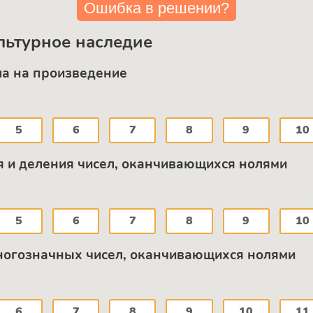
Ошибка в решении?
льтурное наследие
ла на произведение
5
6
7
8
9
10
я и деления чисел, оканчивающихся нолями
5
6
7
8
9
10
ногозначных чисел, оканчивающихся нолями
6
7
8
9
10
11