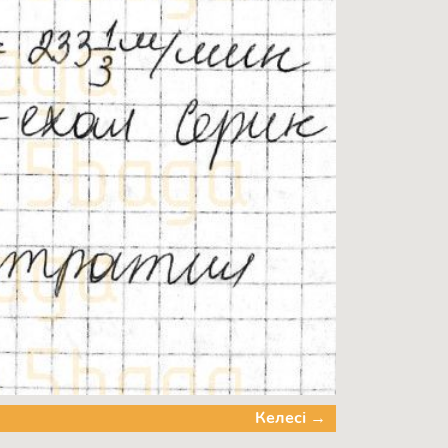
Келесі →