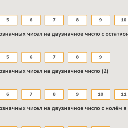
5
6
7
8
9
10
означных чисел на двузначное число с остатко
5
6
7
8
9
означных чисел на двузначное число (2)
6
7
8
9
10
11
означных чисел на двузначное число с нолём в