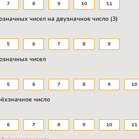
7
8
9
10
11
означных чисел на двузначное число (3)
5
6
7
8
9
гозначных чисел
5
6
7
8
9
10
рёхзначное число
6
7
8
9
10
11