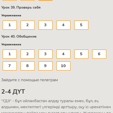
Урок 39. Проверь себя
Упражнение
1
2
3
4
5
Урок 40. Обобщение
Упражнение
1
2
3
4
5
6
7
8
9
10
Зайдите с помощью телеграм
2-4 ДҮТ
"ГДЗ" - бұл ойланбастан алдау туралы емес, бұл, ең
алдымен, мектептегі үлгерімді арттыру, оқу іс-әрекетінен
максималды пайда мен ләззат алу құралы. Жәрдемақы де