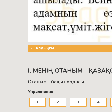
← Алдыңғы
I. МЕНІҢ ОТАНЫМ - ҚАЗАҚ
Отаным - бақыт ордасы
Упражнение
1
2
3
4