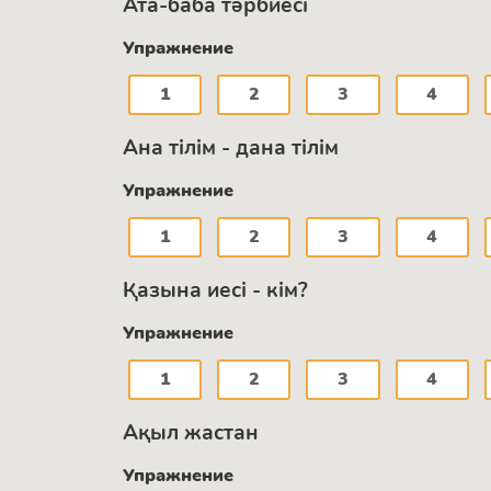
Ата-баба тәрбиесі
Упражнение
1
2
3
4
Ана тілім - дана тілім
Упражнение
1
2
3
4
Қазына иесі - кім?
Упражнение
1
2
3
4
Ақыл жастан
Упражнение