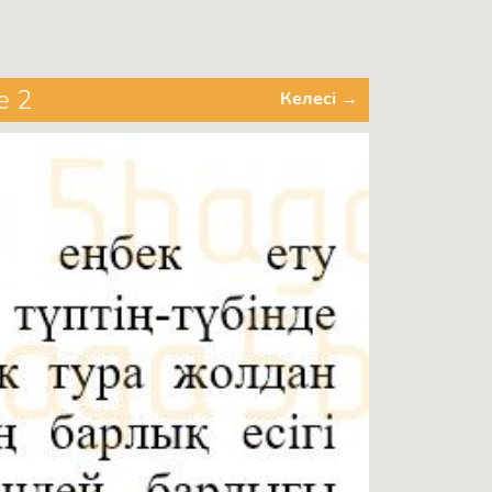
е 2
Келесі →