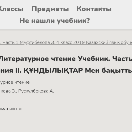
Классы
Предметы
Контакты
Не нашли учебник?
 Часть 1 Муфтибекова З. 4 класс 2019 Казахский язык обуч
итературное чтение Учебник. Часть 
чения II. ҚҰНДЫЛЫҚТАР Мен бақытт
урное чтение
ова З., Рускулбекова А.
матыкітап