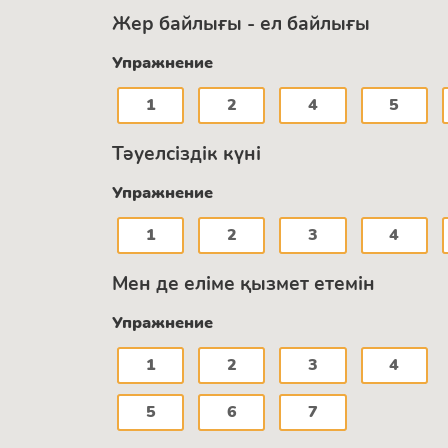
Жер байлығы - ел байлығы
Упражнение
1
2
4
5
Тәуелсіздік күні
Упражнение
1
2
3
4
Мен де еліме қызмет етемін
Упражнение
1
2
3
4
5
6
7