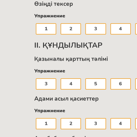
Өзіңді тексер
Упражнение
1
2
3
4
II. ҚҰНДЫЛЫҚТАР
Қазыналы қарттың тәлімі
Упражнение
3
4
5
6
Адами асыл қасиеттер
Упражнение
1
2
3
4