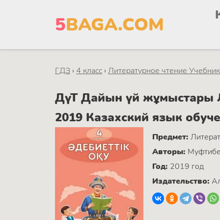
5
BAGA.COM
ГДЗ
›
4 класс
›
Литературное чтение Учебник.
ДүТ Дайын үй жұмыстары Л
2019 Казахский язык обу
Предмет:
Литерат
Авторы:
Муфтибек
Год:
2019 год
Издательство:
Ал