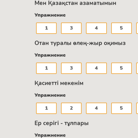
Мен Қазақстан азаматымын
Упражнение
1
3
4
5
Отан туралы өлең-жыр оқимыз
Упражнение
1
3
4
5
Қасиетті мекенім
Упражнение
1
2
4
5
Ер серігі - тұлпары
Упражнение