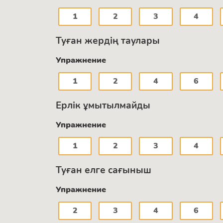
1
2
3
4
Туған жердің таулары
Упражнение
1
2
4
6
Ерлік ұмытылмайды
Упражнение
1
2
3
4
Туған елге сағыныш
Упражнение
2
3
4
6