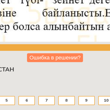
Ошибка в решении?
СТАН
5
6
7
8
9
10