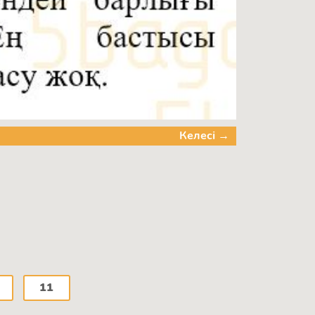
Келесі →
11