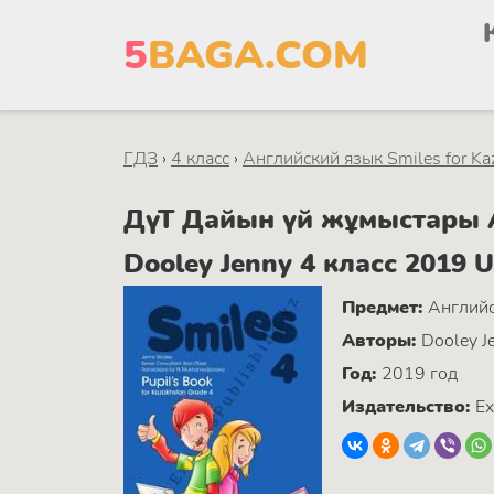
5
BAGA.COM
ГДЗ
›
4 класс
›
Английский язык Smiles for Kaz
ДүТ Дайын үй жұмыстары Ан
Dooley Jenny 4 класс 2019 U
Предмет:
Английс
Авторы:
Dooley Je
Год:
2019 год
Издательство:
Ex