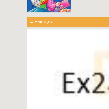
← Алдыңғы