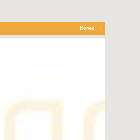
Келесі →