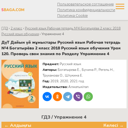
Пользовательское соглашение
5
BAGA.COM
Политика конфиденциальности
Политика Cookie
ГДЗ
›
2 класс
›
Русский язык Рабочая тетрадь №4 Богатырёва 2 класс 2018
Русский язык обучения
›
Упражнение 4
ДүТ Дайын үй жұмыстары Русский язык Рабочая тетрадь
№4 Богатырёва 2 класс 2018 Русский язык обучения Урок
120. Проверь свои знания по Разделу Упражнение 4
Предмет:
Русский язык
Авторы:
Богатырева Е., Бучина Р., Регель Н.,
Труханова О., Штукина Е.
Год:
2019, 2020, 2021 год
Издательство:
Алматыкітап
ГДЗ / Упражнение 4
← Алдыңғы
Келесі →