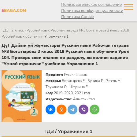
Пользовательское соглашение
5
BAGA.COM
Политика конфиденциальности
Политика Cookie
ГДЗ
›
2 класс
›
Русский язык Рабочая тетрадь №3 Богатырёва 2 класс 2018
Русский язык обучения
›
Упражнение 1
ДүТ Дайын үй жұмыстары Русский язык Рабочая тетрадь
№3 Богатырёва 2 класс 2018 Русский язык обучения Урок
104. Проверь свои знания по разделу, выполняя задания
"Умной странички" учебника Упражнение 1
Предмет:
Русский язык
Авторы:
Богатырева Е., Бучина Р., Регель Н.,
Труханова О., Штукина Е.
Год:
2019, 2020, 2021 год
Издательство:
Алматыкітап
ГДЗ / Упражнение 1