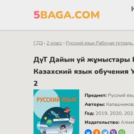
5
BAGA.COM
ГДЗ
›
2 класс
›
Русский язык Рабочая тетрадь
ДүТ Дайын үй жұмыстары Р
Казахский язык обучения У
2
Предмет:
Русский яз
Авторы:
Калашникова
Год:
2019, 2020, 202
Издательство:
Алмат