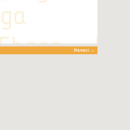
Келесі →