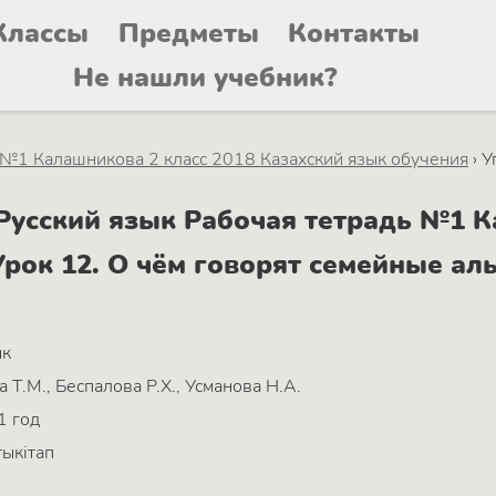
Классы
Предметы
Контакты
Не нашли учебник?
 №1 Калашникова 2 класс 2018 Казахский язык обучения
›
У
усский язык Рабочая тетрадь №1 К
рок 12. О чём говорят семейные ал
ык
 Т.М., Беспалова Р.Х., Усманова Н.А.
1 год
ыкітап