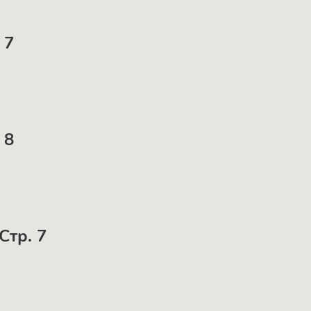
 7
 8
Стр. 7