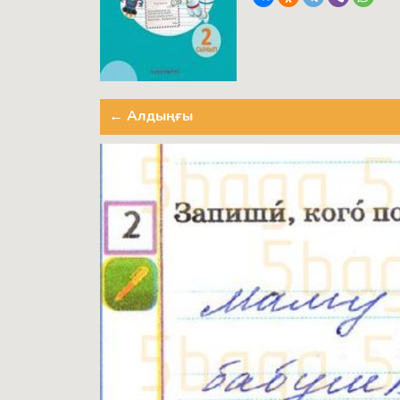
← Алдыңғы