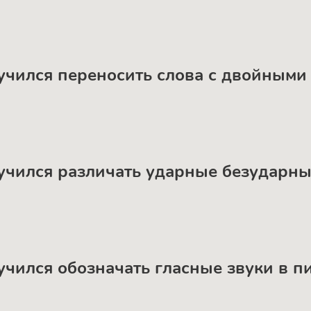
аучился переносить слова с двойным
аучился различать ударные безударн
аучился обозначать гласные звуки в п