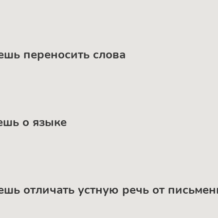
еешь переносить слова
аешь о языке
еешь отличать устную речь от письме