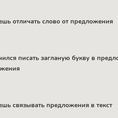
еешь отличать слово от предложения
учился писать загланую букву в пред
ожения
еешь связывать предложения в текст