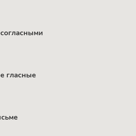
и согласными
ые гласные
исьме