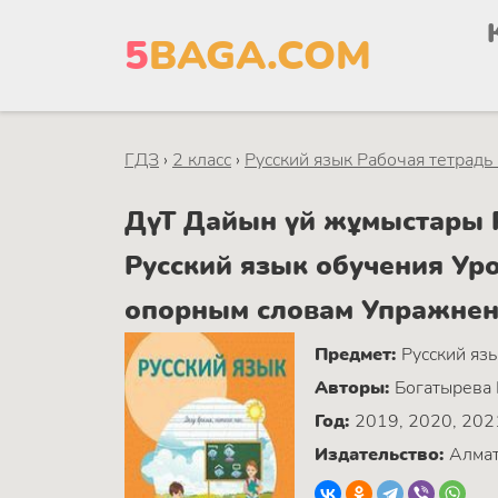
5
BAGA.COM
ГДЗ
›
2 класс
›
Русский язык Рабочая тетрадь
ДүТ Дайын үй жұмыстары Р
Русский язык обучения Уро
опорным словам Упражнен
Предмет:
Русский яз
Авторы:
Богатырева Е
Год:
2019, 2020, 202
Издательство:
Алмат