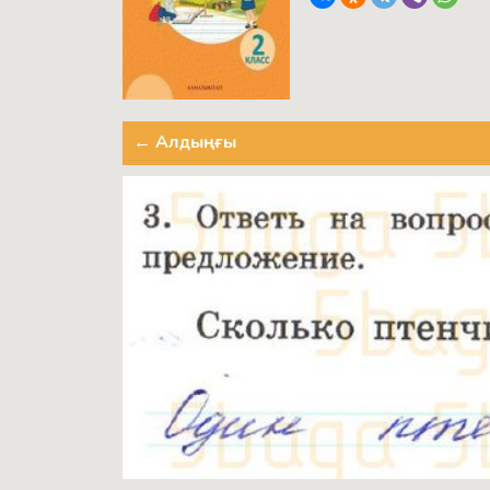
← Алдыңғы