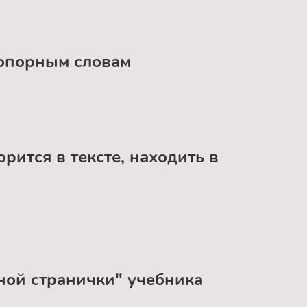
и опорным словам
орится в тексте, находить в
мной странички" учебника