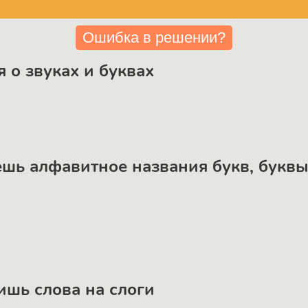
Ошибка в решении?
 о звуках и буквах
аешь алфавитное названия букв, букв
лишь слова на слоги