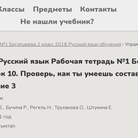
Классы
Предметы
Контакты
Не нашли учебник?
 №1 Богатырёва 2 класс 2018 Русский язык обучения
›
Упра
усский язык Рабочая тетрадь №1 Бо
к 10. Проверь, как ты умеешь соста
ие 3
ык
., Бучина Р., Регель Н., Труханова О., Штукина Е.
1 год
ыкітап