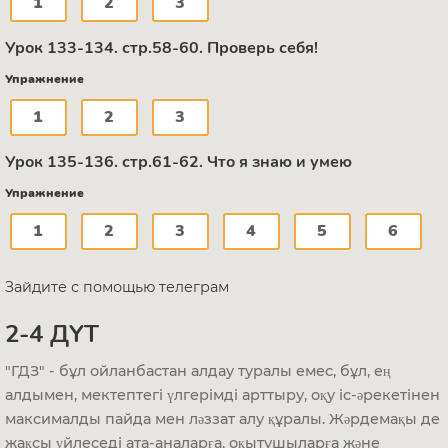
1
2
3
Урок 133-134. стр.58-60. Проверь себя!
Упражнение
1
2
3
Урок 135-136. стр.61-62. Что я знаю и умею
Упражнение
1
2
3
4
5
6
Зайдите с помощью телеграм
2-4 ДҮТ
"ГДЗ" - бұл ойланбастан алдау туралы емес, бұл, ең
алдымен, мектептегі үлгерімді арттыру, оқу іс-әрекетінен
максималды пайда мен ләззат алу құралы. Жәрдемақы де
жақсы үйлеседі ата-аналарға, оқытушыларға және