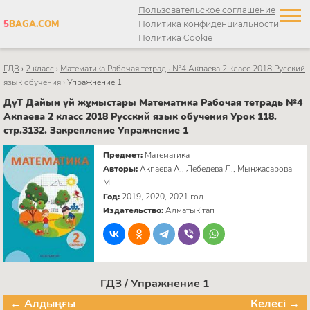
Пользовательское соглашение
5
BAGA.COM
Политика конфиденциальности
Политика Cookie
ГДЗ
›
2 класс
›
Математика Рабочая тетрадь №4 Акпаева 2 класс 2018 Русский
язык обучения
›
Упражнение 1
ДүТ Дайын үй жұмыстары Математика Рабочая тетрадь №4
Акпаева 2 класс 2018 Русский язык обучения Урок 118.
стр.3132. Закрепление Упражнение 1
Предмет:
Математика
Авторы:
Акпаева А., Лебедева Л., Мынжасарова
М.
Год:
2019, 2020, 2021 год
Издательство:
Алматыкітап
ГДЗ / Упражнение 1
← Алдыңғы
Келесі →