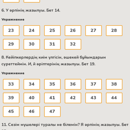
6. У әрпінің жазылуы. Бет 14.
Упражнение
23
24
25
26
27
28
29
30
31
32
8. Кейіпкерлердің киім үлгісін, әшекей бұйымдарын
суреттеймін. И, й әріптерінің жазылуы. Бет 19.
Упражнение
33
34
35
36
37
38
39
40
41
42
43
44
45
46
47
11. Сезім мүшелері туралы не білемін? Я әрпінің жазылуы. Бет