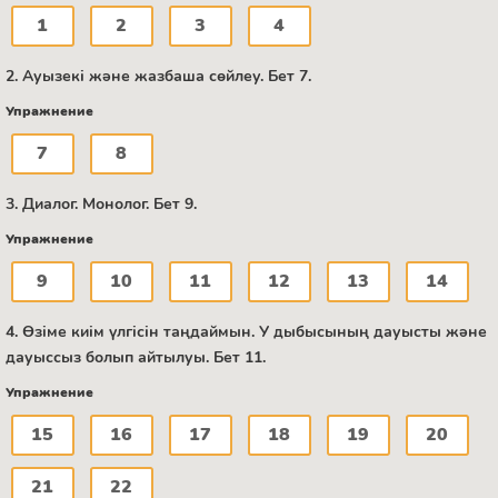
1
2
3
4
2. Ауызекі және жазбаша сөйлеу. Бет 7.
Упражнение
7
8
3. Диалог. Монолог. Бет 9.
Упражнение
9
10
11
12
13
14
4. Өзіме киім үлгісін таңдаймын. У дыбысының дауысты және
дауыссыз болып айтылуы. Бет 11.
Упражнение
15
16
17
18
19
20
21
22