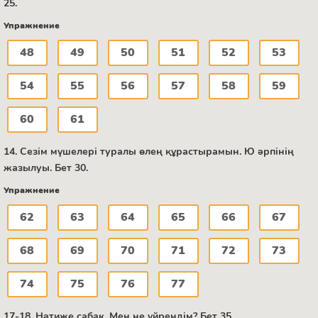
25.
Упражнение
48
49
50
51
52
53
54
55
56
57
58
59
60
61
14. Сезім мүшелері туралы өлең құрастырамын. Ю әрпінің
жазылуы. Бет 30.
Упражнение
62
63
64
65
66
67
68
69
70
71
72
73
74
75
76
77
17-18. Нәтиже сабақ. Мен не үйрендім? Бет 35.