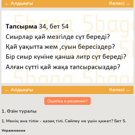
← Алдыңғы
Келесі →
← Алдыңғы
Келесі →
Ошибка в решении?
1. Өзім туралы
1. Менің ана тілім - қазақ тілі. Сөйлеу не үшін қажет? Бет 5.
Упражнение