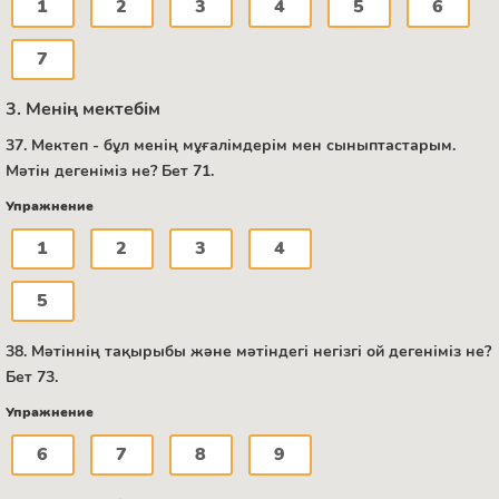
1
2
3
4
5
6
7
3. Менің мектебім
37. Мектеп - бұл менің мұғалімдерім мен сыныптастарым.
Мәтін дегеніміз не? Бет 71.
Упражнение
1
2
3
4
5
38. Мәтіннің тақырыбы және мәтіндегі негізгі ой дегеніміз не?
Бет 73.
Упражнение
6
7
8
9