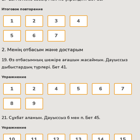
Итоговое повторение
1
2
3
4
5
6
7
2. Менің отбасым және достарым
19. Өз отбасымның шежіре ағашын жасаймын. Дауыссыз
дыбыстардың түрлері. Бет 41.
Упражнение
1
2
4
5
6
7
8
9
21. Сұхбат аламын. Дауыссыз б мен п. Бет 45.
Упражнение
10
11
12
13
14
15