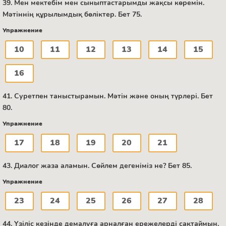
39. Мен мектебім мен сыныптастарымды жақсы көремін.
Мәтіннің құрылымдық бөліктер. Бет 75.
Упражнение
10
11
12
13
14
15
16
41. Суретпен таныстырамын. Мәтін және оның түрлері. Бет
80.
Упражнение
17
18
19
20
21
43. Диалог жаза аламын. Сөйлем дегеніміз не? Бет 85.
Упражнение
23
24
25
26
27
28
44. Үзіліс кезінде демалуға арналған ережелерді сақтаймын.