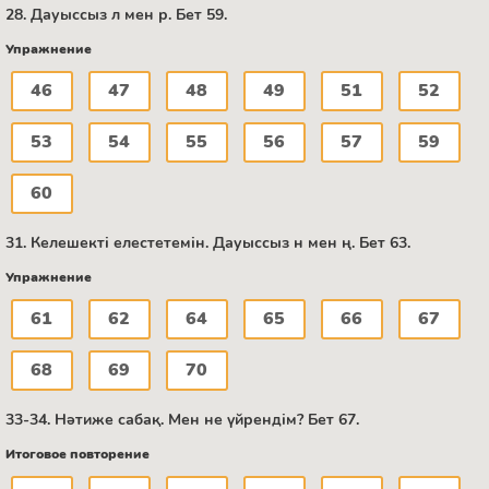
28. Дауыссыз л мен р. Бет 59.
Упражнение
46
47
48
49
51
52
53
54
55
56
57
59
60
31. Келешекті елестетемін. Дауыссыз н мен ң. Бет 63.
Упражнение
61
62
64
65
66
67
68
69
70
33-34. Нәтиже сабақ. Мен не үйрендім? Бет 67.
Итоговое повторение