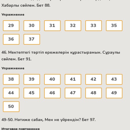
Хабарлы сөйлем. Бет 88.
Упражнение
29
30
31
32
33
35
36
37
46. Мектептегі тәртіп ережелерін құрастырамын. Сұраулы
сөйлем. Бет 91.
Упражнение
38
39
40
41
42
43
44
45
46
47
48
49
50
49-50. Нәтиже сабақ. Мен не үйрендім? Бет 97.
Итоговое повторение