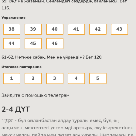
59. Әңгіме жазамын. Сөйлемдегі сөздердің байланысы. Бет
116.
Упражнение
38
39
40
41
42
43
44
45
46
61-62. Нәтиже сабақ. Мен не үйрендім? Бет 120.
Итоговое повторение
1
2
3
4
5
Зайдите с помощью телеграм
2-4 ДҮТ
"ГДЗ" - бұл ойланбастан алдау туралы емес, бұл, ең
алдымен, мектептегі үлгерімді арттыру, оқу іс-әрекетінен
максималды пайда мен ләззат алу құралы. Жәрдемақы де