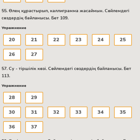
55. Өлең құрастырып, каллиграмма жасаймын. Сөйлемдегі
сөздердің байланысы. Бет 109.
Упражнение
20
21
22
23
24
25
26
27
57. Су - тіршілік көзі. Сөйлемдегі сөздердің байланысы. Бет
113.
Упражнение
28
29
30
31
32
33
34
35
36
37