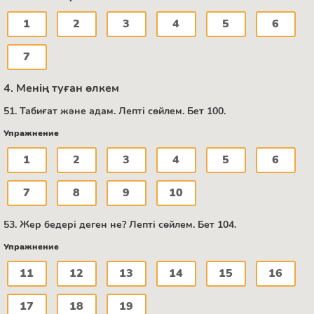
1
2
3
4
5
6
7
4. Менің туған өлкем
51. Табиғат және адам. Лепті сөйлем. Бет 100.
Упражнение
1
2
3
4
5
6
7
8
9
10
53. Жер бедері деген не? Лепті сөйлем. Бет 104.
Упражнение
11
12
13
14
15
16
17
18
19