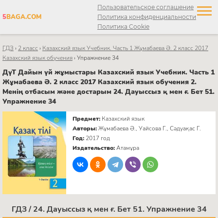
Пользовательское соглашение
5
BAGA.COM
Политика конфиденциальности
Политика Cookie
ГДЗ
›
2 класс
›
Казахский язык Учебник. Часть 1 Жұмабаева Ә. 2 класс 2017
Казахский язык обучения
›
Упражнение 34
ДүТ Дайын үй жұмыстары Казахский язык Учебник. Часть 1
Жұмабаева Ә. 2 класс 2017 Казахский язык обучения 2.
Менің отбасым және достарым 24. Дауыссыз қ мен ғ. Бет 51.
Упражнение 34
Предмет:
Казахский язык
Авторы:
Жұмабаева Ә., Уайсова Г., Сәдуақас Г.
Год:
2017 год
Издательство:
Атамұра
ГДЗ / 24. Дауыссыз қ мен ғ. Бет 51. Упражнение 34