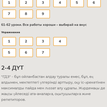
1
2
3
4
5
6
7
8
9
61-62 уроки. Все работы хороши – выбирай на вкус
Упражнение
1
2
3
4
5
6
7
2-4 ДҮТ
"ГДЗ" - бұл ойланбастан алдау туралы емес, бұл, ең
алдымен, мектептегі үлгерімді арттыру, оқу іс-әрекетінен
максималды пайда мен ләззат алу құралы. Жәрдемақы де
жақсы үйлеседі ата-аналарға, оқытушыларға және
репетиторов.