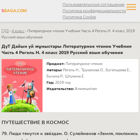
Пользовательское соглашение
5
BAGA.COM
Политика конфиденциальности
Политика Cookie
ГДЗ
›
4 класс
›
Литературное чтение Учебник Часть 4 Регель Н. 4 класс 2019
Русский язык обучения
ДүТ Дайын үй жұмыстары Литературное чтение Учебник
Часть 4 Регель Н. 4 класс 2019 Русский язык обучения
Предмет:
Литературное чтение
Авторы:
Регель Н., Труханова О., Богатырева Е.,
Бучина Р., Штукина Е.
Год:
2019 год
Издательство:
Алматыкітап
ПУТЕШЕСТВИЕ В КОСМОС
79. Люди тянутся к звёздам. О. Сулейменов «Земля, поклонись