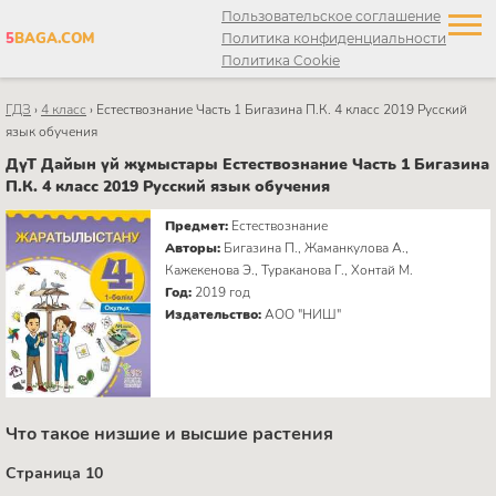
Пользовательское соглашение
5
BAGA.COM
Политика конфиденциальности
Политика Cookie
ГДЗ
›
4 класс
›
Естествознание Часть 1 Бигазина П.К. 4 класс 2019 Русский
язык обучения
ДүТ Дайын үй жұмыстары Естествознание Часть 1 Бигазина
П.К. 4 класс 2019 Русский язык обучения
Предмет:
Естествознание
Авторы:
Бигазина П., Жаманкулова А.,
Кажекенова Э., Тураканова Г., Хонтай М.
Год:
2019 год
Издательство:
АОО "НИШ"
Что такое низшие и высшие растения
Страница 10