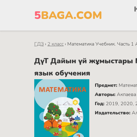
5
BAGA.COM
ГДЗ
›
2 класс
›
Математика Учебник. Часть 1 
ДүТ Дайын үй жұмыстары М
язык обучения
Предмет:
Матема
Авторы:
Акпаева 
Год:
2019, 2020, 
Издательство:
Ал