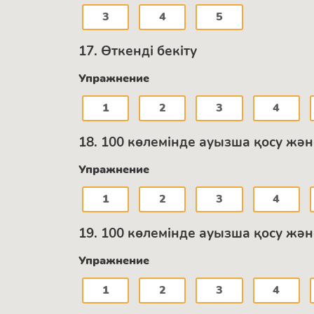
3
4
5
17. Өткенді бекіту
Упражнение
1
2
3
4
18. 100 көлемінде ауызша қосу жән
Упражнение
1
2
3
4
19. 100 көлемінде ауызша қосу жән
Упражнение
1
2
3
4