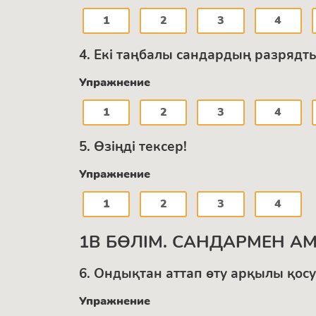
1
2
3
4
4. Екі таңбалы сандардың разрядт
Упражнение
1
2
3
4
5. Өзіңді тексер!
Упражнение
1
2
3
4
1В БӨЛІМ. САНДАРМЕН А
6. Ондықтан аттап өту арқылы қосу
Упражнение