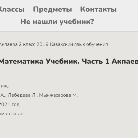
Классы
Предметы
Контакты
Не нашли учебник?
Акпаева 2 класс 2019 Казахский язык обучения
атематика Учебник. Часть 1 Акпаева
тика
А., Лебедева Л., Мынжасарова М.
2021 год
матыкітап