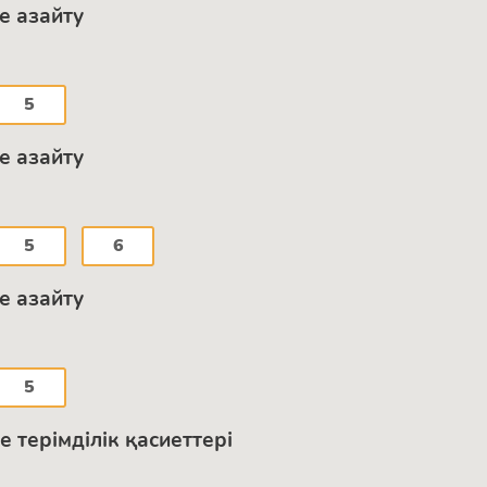
е азайту
5
е азайту
5
6
е азайту
5
терімділік қасиеттері