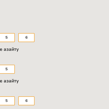
5
6
е азайту
5
е азайту
5
6