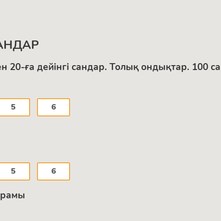
САНДАР
ден 20-ға дейінгі сандар. Толық ондықтар. 100 с
5
6
5
6
ұрамы