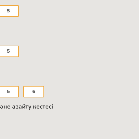
5
5
5
6
әне азайту кестесі