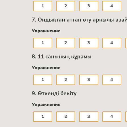
1
2
3
4
7. Ондықтан аттап өту арқылы аза
Упражнение
1
2
3
4
8. 11 санының құрамы
Упражнение
1
2
3
4
9. Өткенді бекіту
Упражнение
1
2
3
4